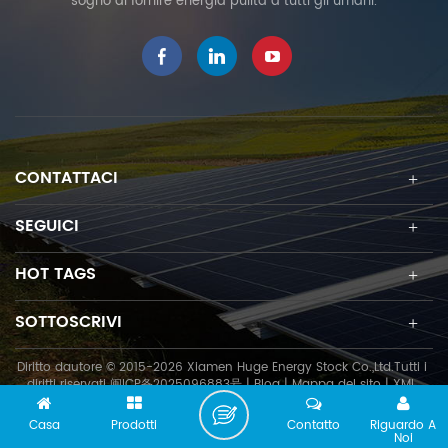
sogno di fornire energia pulita a tutti gli umani.
un'ampia varietà di zone
costi di costruzione.
climatiche. Supporto solare
per tetto trapezoidale in
metallo Sono offerti diversi
tipi di morsetti per fissare
diverse nervature
trapezoidali. È disponibile
anche la personalizzazione.
CONTATTACI
Funzionalità _ Integrazione
in gomma EPDM
SEGUICI
impermeabile Installazione
economica e veloce
HOT TAGS
Personalizzabile Morsetto
trapezoidale p HE-24-JC
SOTTOSCRIVI
Rotaia 11-R02 Kit giunzione
rotaia HE-15-R6 Kit morsetto
medio HE-17-IC19XX Kit
Diritto dautore © 2015-2026 Xiamen Huge Energy Stock Co.,Ltd.Tutti i
diritti riservati
闽ICP备2025096883号
|
Blog
|
Mappa del sito
|
XML
morsetto terminale HE-18-
EC35XX Clip di messa a
Casa
Prodotti
Contatto
Riguardo A
terra 26-R12 Capocorda di
Noi