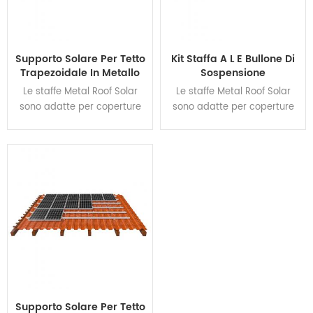
Supporto Solare Per Tetto
Kit Staffa A L E Bullone Di
Trapezoidale In Metallo
Sospensione
Le staffe Metal Roof Solar
Le staffe Metal Roof Solar
sono adatte per coperture
sono adatte per coperture
con lamiera grecata,
con lamiera grecata,
lamiera trapezoidale. il
lamiera trapezoidale. il
bullone di sospensione è
bullone di sospensione è
disponibile per l'opzione del
disponibile per l'opzione del
piede, rendendo
piede, rendendo
l'installazione più comoda,
l'installazione più comoda,
competitiva e affidabile. I
competitiva e affidabile. I
sistemi sono pienamente
sistemi sono pienamente
conformi agli standard
conformi agli standard
australiani e ad altri
australiani e ad altri
standard internazionali sul
standard internazionali sul
carico di vento e neve,
carico di vento e neve,
Supporto Solare Per Tetto
rendendolo adatto a
rendendolo adatto a