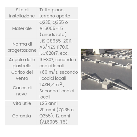
Sito di
Tetto piano,
installazione
terreno aperto
Q235, Q355 o
Materiale
AL6005-T5
(anodizzato)
JIS C8955-2011,
Norma di
AS/NZS 1170.0,
progettazione
IEC62817, ecc.
Angolo delle
10-30°, secondo i
piastrelle
codici locali
Carico del
≤60 m/s, secondo
vento
i codici locali
2
1.4KN／m
,
Carico di
Secondo i codici
neve
locali
Vita utile
≥25 anni
20 anni (Q235 o
Garanzia
Q355); 12 anni
(AL6005-T5)