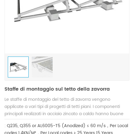
Staffe di montaggio sul tetto della zavorra
Le staffe di montaggio del tetto di zavorra vengono
applicate a vari tipi di progetti di tetti piani. I componenti
principali realizzati in acciaio zincato a caldo hanno buone
prestazioni di resistenza della struttura, stabilità e
:
Q235, Q355 or AL6005-T5 (Anodized)
≤ 60 m/s，Per Local
anticorrosione e sono compatibili con vari moduli solari. Il
codes
1.4KN/M²，Per Local codes
≥ 25 Years
15 Years