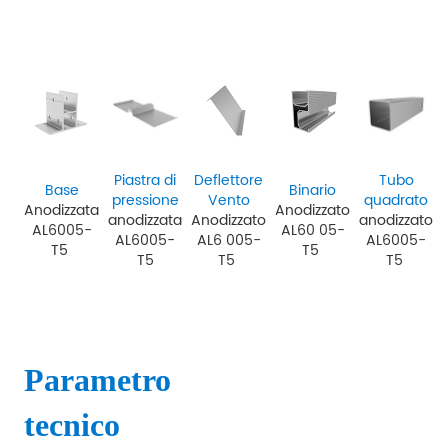
Piastra di
Deflettore
Tubo
Base
Binario
pressione
Vento
quadrato
Anodizzata
Anodizzato
anodizzata
Anodizzato
anodizzato
AL6005-
AL60
05-
AL6005-
AL6
005-
AL6005-
T5
T5
T5
T5
T5
Parametro
tecnico