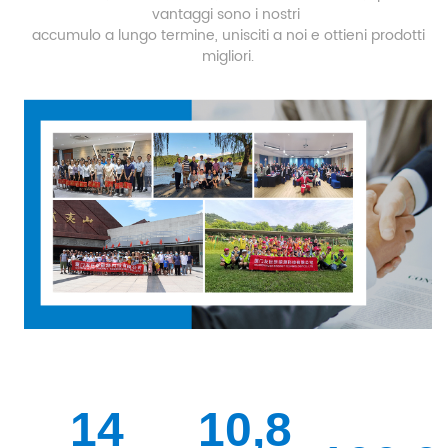
vantaggi sono i nostri
accumulo a lungo termine,
unisciti a noi e ottieni prodotti
migliori.
14
10,8