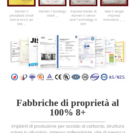
Xiamen
S
Xiamen
T
ecnology
Impresa
leader
di
New
E
nergia
pecialized
Small
Giant
_
Xiamen
S
cience
Impresa
and
M
icro
E
rpr
and
T
echnology
G
innovativa
_
_
ises
_
iant
Fabbriche di proprietà al
100% 8+
Impianti di produzione per acciaio al carbonio, struttura
solare in alluminio, sistema galleggiante, vite di messa a