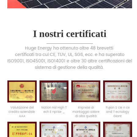
I nostri certificati
Huge Energy ha ottenuto oltre 48 brevetti
certificati tra cui CE, TUV, UL, SGS, ecc. e ha superato
ISO9001, ISO45001, ISO14001 e oltre 30 altre certificazioni del
sistema di gestione della qualità.
Valutazione del
Nation
nal
High
T
Imprese
di
Fujian
S
cie
n
ce
credito aziendale
ech
E
nprise
_
montaggio solare
and
T
ecnology
AAA
di alta qualità
Giant