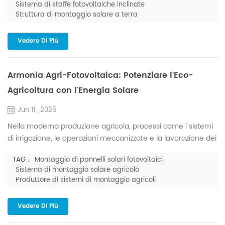
Sistema di staffe fotovoltaiche inclinate
fotovoltaiche ilted sviluppato da Enorme Energy offre una
Struttura di montaggio solare a terra
soluzione rivoluzionaria attraverso una progettazione
strutturale innovativa e un'ottimizzazione ingegneristi...
Vedere Di Più
Armonia Agri-Fotovoltaica: Potenziare l'Eco-
Agricoltura con l'Energia Solare
Jun 11 , 2025
Nella moderna produzione agricola, processi come i sistemi
di irrigazione, le operazioni meccanizzate e la lavorazione dei
prodotti agricoli consumano tutti quantità significative di
TAG :
Montaggio di pannelli solari fotovoltaici
energia. Di fronte alla duplice sfida dell'aumento dei costi
Sistema di montaggio solare agricolo
dell'energia tradizionale e delle normative ambientali
Produttore di sistemi di montaggio agricoli
sempre più severe, l'energia solare – una risorsa verde
inesauribile – sta rapidamente emergendo come...
Vedere Di Più