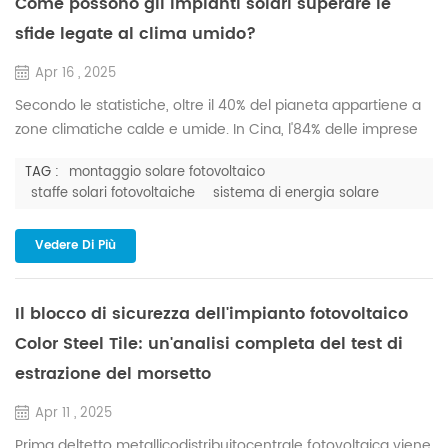
Come possono gli impianti solari superare le
sfide legate al clima umido?
Apr 16 , 2025
Secondo le statistiche, oltre il 40% del pianeta appartiene a
zone climatiche calde e umide. In Cina, l'84% delle imprese
industriali e commerciali si trova in zone costiere umide,
TAG :
montaggio solare fotovoltaico
dove l'umidità può raggiungere il 60-90%, a volte anche
staffe solari fotovoltaiche
sistema di energia solare
quasi il 100% durante il "Hui Nan Tian" (un fenomeno
meteorologico regionale umido). L'aria ad alta umidità
Vedere Di Più
forma una pellicola d'acqua continua sulla superficie d...
Il blocco di sicurezza dell'impianto fotovoltaico
Color Steel Tile: un'analisi completa del test di
estrazione del morsetto
Apr 11 , 2025
Prima deltetto metallicodistribuitocentrale fotovoltaica viene