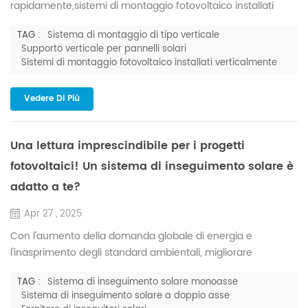
rapidamente,sistemi di montaggio fotovoltaico installati
verticalmente 1. Utilizzo ottimizzato dello spazio ILVIl sistema
TAG :
Sistema di montaggio di tipo verticale
di montaggio di tipo verticale è un sistema
Supporto verticale per pannelli solari
innovativosoluzione solareche installaFotovoltaico 2.
Sistemi di montaggio fotovoltaico installati verticalmente
EspansioneFotovoltaicoScenari applicativi Vsistema di
montaggio di tipo verticaleS 3. Facilità di utilizzo e
Vedere Di Più
manutenzione Sistema di mo...
Una lettura imprescindibile per i progetti
fotovoltaici! Un sistema di inseguimento solare è
adatto a te?
Apr 27 , 2025
Con l'aumento della domanda globale di energia e
l'inasprimento degli standard ambientali, migliorare
l'efficienza di conversione fotovoltaica è essenziale per
TAG :
Sistema di inseguimento solare monoasse
l'adozione diffusa dell'energia solare. Uno dei fattori più critici
Sistema di inseguimento solare a doppio asse
che influenzano questa efficienza è l'angolo di incidenza del