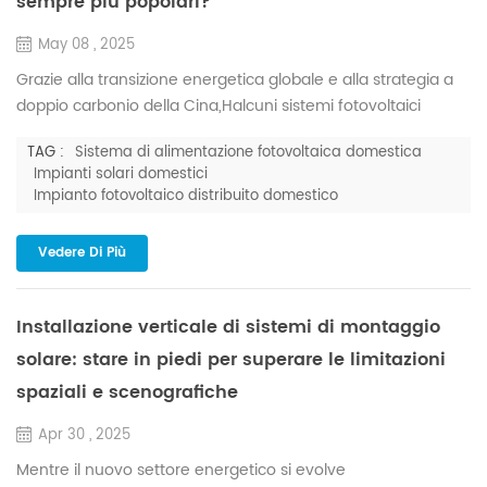
sempre più popolari?
May 08 , 2025
Grazie alla transizione energetica globale e alla strategia a
doppio carbonio della Cina,Halcuni sistemi fotovoltaici
distribuiti Dal punto di vista della famiglia: monetizzare le
TAG :
Sistema di alimentazione fotovoltaica domestica
risorse del tetto, migliorare il patrimonio familiare Utilizzo di
Impianti solari domestici
risorse inutilizzate: modulo Significativi ritorni economici:
Impianto fotovoltaico distribuito domestico
pianta viene trasferito alla famiglia, creando un flusso di
reddito a “costo zero + rendimen...
Vedere Di Più
Installazione verticale di sistemi di montaggio
solare: stare in piedi per superare le limitazioni
spaziali e scenografiche
Apr 30 , 2025
Mentre il nuovo settore energetico si evolve