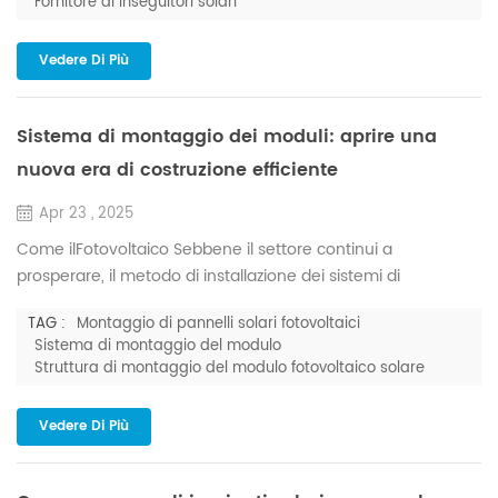
Fornitore di inseguitori solari
sole. I sistemi di inseguimento solare regolano
dinamicamente l'orientamento dei moduli fotovoltaici per
Vedere Di Più
ottim...
Sistema di montaggio dei moduli: aprire una
nuova era di costruzione efficiente
Apr 23 , 2025
Come ilFotovoltaico Sebbene il settore continui a
prosperare, il metodo di installazione dei sistemi di
montaggio fotovoltaico gioca un ruolo fondamentale nel
TAG :
Montaggio di pannelli solari fotovoltaici
determinare l'efficienza complessiva, i costi e la
Sistema di montaggio del modulo
manutenzione di un progetto. Tra le varie opzioni,Msistemi di
Struttura di montaggio del modulo fotovoltaico solare
montaggio dei modulistanno guadagnando popolarità
grazie ai loro vantaggi distintivi, che li rendono la scelta
Vedere Di Più
preferita per mol...