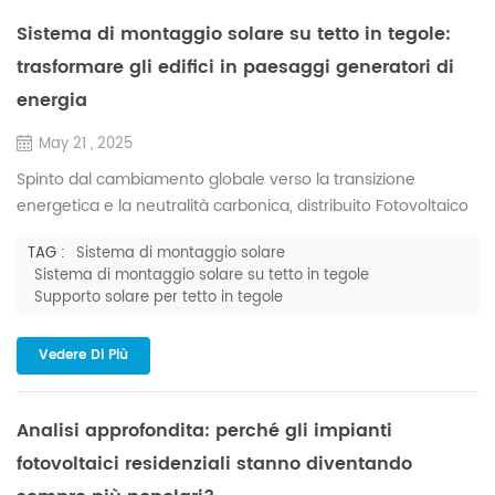
Sistema di montaggio solare su tetto in tegole:
trasformare gli edifici in paesaggi generatori di
energia
May 21 , 2025
Spinto dal cambiamento globale verso la transizione
energetica e la neutralità carbonica, distribuito Fotovoltaico
La generazione di energia sta diventando una soluzione
TAG :
Sistema di montaggio solare
chiave per ottimizzare l'uso dell'energia sia negli edifici
Sistema di montaggio solare su tetto in tegole
residenziali che commerciali. Tra questi, sistemi di
Supporto solare per tetto in tegole
montaggio solare su tetti in tegole si distinguono come la
scelta ideale per applicazioni su tetti residenziali e com...
Vedere Di Più
Analisi approfondita: perché gli impianti
fotovoltaici residenziali stanno diventando