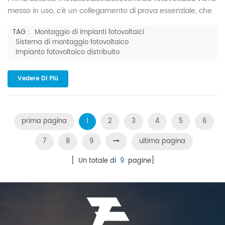
messo in uso, c'è un collegamento di prova essenziale, che
è direttamente correlato alle prestazioni di sicurezza e
TAG :
Montaggio di impianti fotovoltaici
all'efficienza operativa a lungo termine
Sistema di montaggio fotovoltaico
dell'alimentazionepianta - il test di estrazione. Simulando
Impianto fotovoltaico distribuito
una varietà di condizioni di carico, il test
meccanicoprestazionedelMORSETTO È valutati in modo
Vedere Di Più
completo, prevenendo cos...
prima pagina
1
2
3
4
5
6
7
8
9
ultima pagina
[ Un totale di
9
pagine]