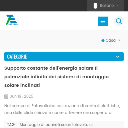
Italiano
Casa
>
CATEGORIE
Supporto costante dell'energia solare Il
potenziale infinito dei sistemi di montaggio
solare inclinati
Jun 19 , 2025
Nel campo di Fotovoltaico costruzione di centrali elettriche,
una delle sfide chiave è come ottenere una copertura
efficiente su tutti i terreni garantendo al contempo il ritorno
TAG :
Montaggio di pannelli solari fotovoltaici
sull'investimento. L'intelligente t sistema di staffe