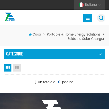
Italiano
Casa
>
Portable & Home Energy Solutions
>
Foldable Solar Charger
CATEGORIE
Vista a griglia
Visualizzazione elenco
[ Un totale di
0
pagine]