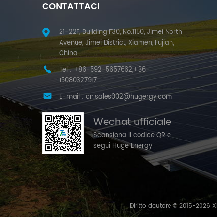
CONTATTACI
21-22F, Building F30, No.1150, Jimei North
Avenue, Jimei District, Xiamen, Fujian,
China
Tel :
+86-592-5657662,+86-
15080327917
E-mail :
cn.sales002@hugergy.com
Wechat ufficiale
Scansiona il codice QR e
segui Huge Energy
Diritto dautore © 2015-2026 Xia