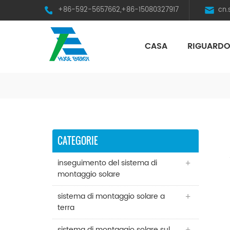
+86-592-5657662,+86-15080327917
cn
CASA
RIGUARDO
HST Horizontal Single-Axis Tracker
CATEGORIE
inseguimento del sistema di
montaggio solare
sistema di montaggio solare a
terra
sistema di montaggio solare sul