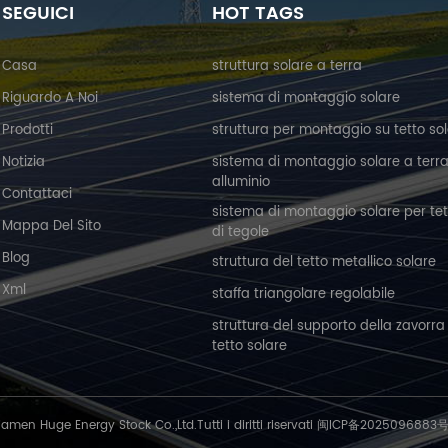
SEGUICI
HOT TAGS
Casa
struttura solare a terra
Riguardo A Noi
sistema di montaggio solare
Prodotti
struttura per montaggio su tetto so
Notizia
sistema di montaggio solare a terra
alluminio
Contattaci
sistema di montaggio solare per tet
Mappa Del Sito
di tegole
Blog
struttura del tetto metallico solare
Xml
staffa triangolare regolabile
struttura del supporto della zavorra
tetto solare
men Huge Energy Stock Co.,Ltd.Tutti i diritti riservati
闽ICP备2025096883