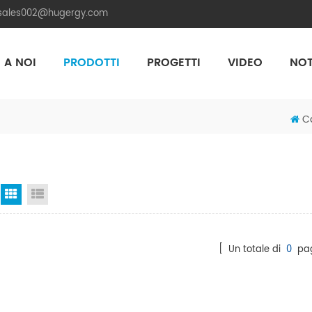
.sales002@hugergy.com
 A NOI
PRODOTTI
PROGETTI
VIDEO
NOT
Aluminum Agri-PV Racking
Flexible 
C
Vista a griglia
Visualizzazione elenco
[ Un totale di
0
pag