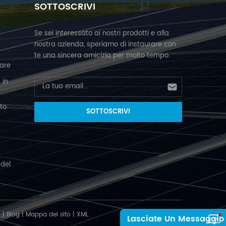
SOTTOSCRIVI
Se sei interessato ai nostri prodotti e alla
nostra azienda, speriamo di instaurare con
te una sincera amicizia per molto tempo.
lare
 in
to
 del
号
|
Blog
|
Mappa del sito
|
XML
Lasciate Un Messaggio