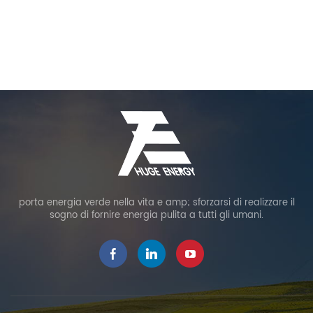
porta energia verde nella vita e amp; sforzarsi di realizzare il
sogno di fornire energia pulita a tutti gli umani.