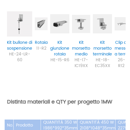
Kit bullone di
Rotaia
Kit
Kit
Kit
Clip di
sospensione
11-R2
giunzione
morsetto
morsetto
messa
HE-24-LR-
rotaia
medio
terminale
a terra
60
HE-15-R6
HE-17-
HE-18-
26-
IC19XX
EC35XX
R12
Distinta materiali e QTY per progetto 1MW
QUANTITÀ 350 W
QUANTITÀ 450 W
QUAN
No.
Prodotto
1986*992*35mm
2108*1048*35mm
2279