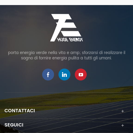
Mc4/DC5521/Anderson/X
Cable & USB/Type-C
T60 Cable & USB/Type-C
port Outputs, 23% High
port Outputs, 23% High
Efficiency IP65
Efficiency IP65
Waterproof 2 Kickstands
Waterproof 2 Kickstands
for Outdoor Camping RV
for Outdoor Camping RV
Trip.
Trip.
porta energia verde nella vita e amp; sforzarsi di realizzare il
sogno di fornire energia pulita a tutti gli umani.
CONTATTACI
SEGUICI