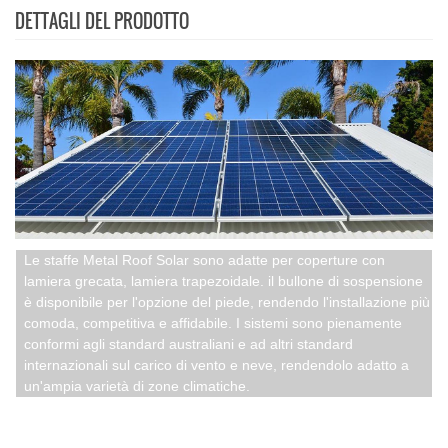
DETTAGLI DEL PRODOTTO
Le staffe Metal Roof Solar sono adatte per coperture con
lamiera grecata, lamiera trapezoidale. il bullone di sospensione
è disponibile per l'opzione del piede, rendendo l'installazione più
comoda, competitiva e affidabile. I sistemi sono pienamente
conformi agli standard australiani e ad altri standard
internazionali sul carico di vento e neve, rendendolo adatto a
un'ampia varietà di zone climatiche.