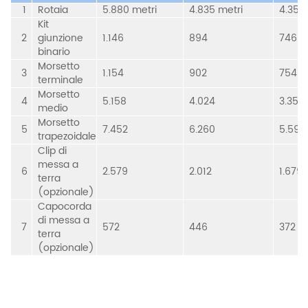
1
Rotaia
5.880 metri
4.835 metri
4.352 
Kit
2
giunzione
1.146
894
746
binario
Morsetto
3
1.154
902
754
terminale
Morsetto
4
5.158
4.024
3.358
medio
Morsetto
5
7.452
6.260
5.596
trapezoidale
Clip di
messa a
6
2.579
2.012
1.679
terra
(opzionale)
Capocorda
di messa a
7
572
446
372
terra
(opzionale)