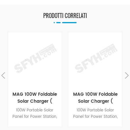
PRODOTTI CORRELATI
MAG 100W Foldable
MAG 100W Foldable
Solar Charger (
Solar Charger (
Integrated Structural
Stitched Version )
100W Portable Solar
100W Portable Solar
Design )
Panel for Power Station,
Panel for Power Station,
20.8V Foldable Solar
20.8V Foldable Solar
Charger with
Charger with DC5521