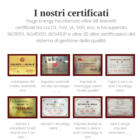
I nostri certificati
Huge Energy ha ottenuto oltre 48 brevetti
certificati tra cui CE, TUV, UL, SGS, ecc. e ha superato
ISO9001, ISO45001, ISO14001 e oltre 30 altre certificazioni del
sistema di gestione della qualità.
Valutazione del
Impresa
nazionale
Imprese
di
Fujian
S
cie
n
ce
credito aziendale
ad
alta
tecnologia
montaggio solare
and
T
ecnology
AAA
_
_
_
di alta
qualità
Giant
Xiamen
S
Xiamen
T
ecnology
Impresa leader
di
New
E
nergia
pecialized
Small
Giant
_
Xiamen
S
cience
Impresa
and
M
icro
E
rpr
and
T
echnology
G
innovativa
_
_
ises
_
iant