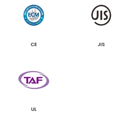
CE
JIS
UL