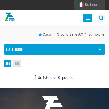
Italiano
Casa
>
Ground Series03
>
Lampione
CATEGORIE
Vista a griglia
Visualizzazione elenco
[ Un totale di
0
pagine]