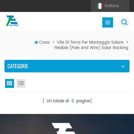
Italiano
Casa
>
Vite Di Terra Per Montaggio Solare
>
Flexible (Pole And Wire) Solar Racking
CATEGORIE
Vista a griglia
Visualizzazione elenco
[ Un totale di
0
pagine]