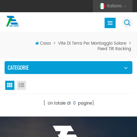
Italiano
Casa
>
Vite Di Terra Per Montaggio Solare
>
Fixed Tilt Racking
CATEGORIE
Vista a griglia
Visualizzazione elenco
[ Un totale di
0
pagine]