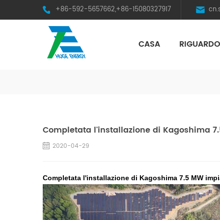
+86-592-5657662,+86-15080327917
cn
CASA
RIGUARDO
HST Horizontal Single-Axis Tracker
Completata l'installazione di Kagoshima 7
2020-04-29
Completata l'installazione di Kagoshima 7.5 MW impi