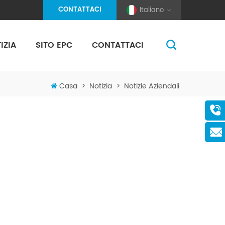
CONTATTACI
Italiano
IZIA
SITO EPC
CONTATTACI
(Pole And Wire) Solar Racking
Casa
>
Notizia
>
Notizie Aziendali