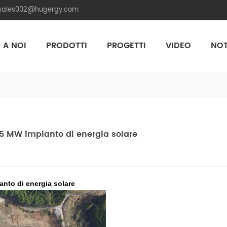
.sales002@hugergy.com
 A NOI
PRODOTTI
PROGETTI
VIDEO
NOT
Aluminum Agri-PV Racking
Flexible 
.5 MW impianto di energia solare
anto di energia solare