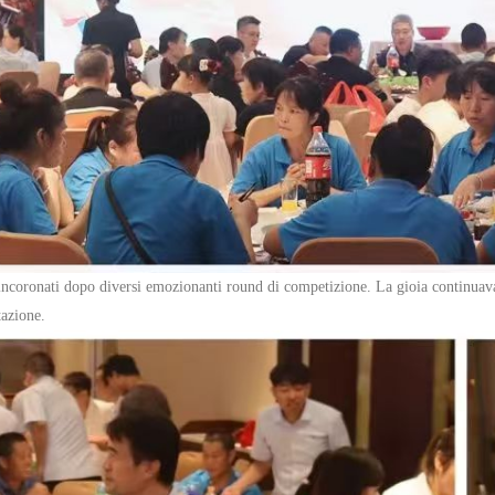
ti incoronati dopo diversi emozionanti round di competizione.
La gioia continuav
tazione.