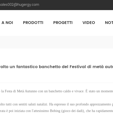
.sales002@hugergy.com
 A NOI
PRODOTTI
PROGETTI
VIDEO
NOT
Aluminum Agri-PV Racking
Flexible 
olto un fantastico banchetto del Festival di metà au
re la Festa di Metà Autunno con un banchetto caldo e vivace. È stato un moment
to tutti con sentiti saluti natalizi. Ha espresso il suo profondo apprezzamento p
rata è poi iniziata con l'attesissimo Bobing (gioco dei dadi), che ha rapidament