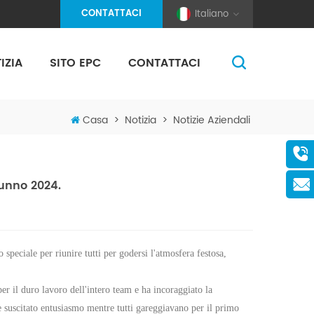
CONTATTACI
Italiano
IZIA
SITO EPC
CONTATTACI
(Pole And Wire) Solar Racking
Casa
>
Notizia
>
Notizie Aziendali
tunno 2024.
o speciale
per
riunire tutti per godersi l'atmosfera festosa,
er il duro lavoro dell'intero team e ha incoraggiato la
e suscitato entusiasmo mentre tutti gareggiavano per il primo