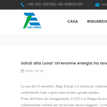
+86-592-5657662,+86-15080327917
cn
CASA
RIGUARDO
HST Horizontal Single-Axis Tracker
Saluti alla Luna! Un'enorme energia ha avv
2024-09-20
La sera del 13 settembre, Huge Energy si è riunita per celebra
condividendo risate e gioia come un'unica grande squadra.
Prima dell'inizio dei festeggiamenti, il CEO Lai Hongze ha accol
collaborazione continua per un successo ancora maggiore.
La se