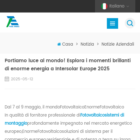
Italiano
Casa
>
Notizia
>
Notizie Aziendali
Portiamo luce al mondo! Esplora i momenti brillanti
di enorme energia a Intersolar Europe 2025
2025-05-12
Dal 7 al 9 maggio, il mondo
Fotovoltaico
Enorme
Fotovoltaico
In qualità di fornitore professionale di
Fotovoltaico
sistemi di
montaggio
profondamente impegnato nel mercato energetico
europeo,
Enorme
Fotovoltaico
soluzioni di sistema per il
commercio europeo
,
residenziale e di potenza a terra su larga