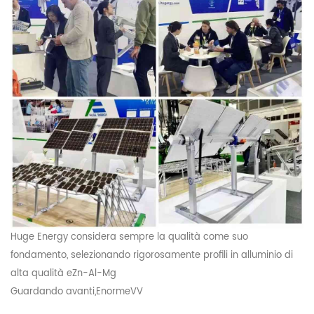
Huge Energy considera sempre la qualità come suo
fondamento, selezionando rigorosamente profili in alluminio di
alta qualità e
Zn-Al-Mg
Guardando avanti,
Enorme
V
V