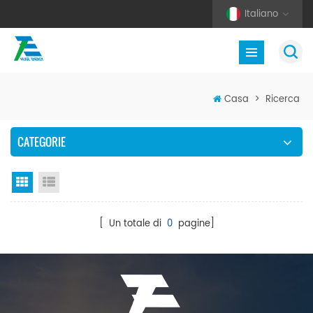
Italiano
Casa
>
Ricerca
CATEGORIE
Vista a griglia
Visualizzazione elenco
[ Un totale di
0
pagine]