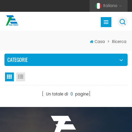
Italiano
Casa
>
Ricerca
CATEGORIE
Vista a griglia
Visualizzazione elenco
[ Un totale di
0
pagine]