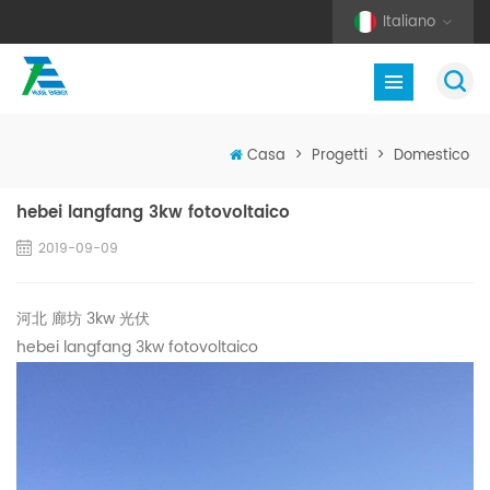
Italiano
Casa
>
Progetti
>
Domestico
hebei langfang 3kw fotovoltaico
2019-09-09
河北 廊坊 3kw 光伏
hebei langfang 3kw fotovoltaico