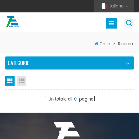
Italiano
Casa
>
Ricerca
CATEGORIE
Vista a griglia
Visualizzazione elenco
[ Un totale di
0
pagine]