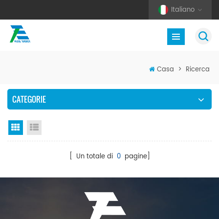
Italiano
Casa
>
Ricerca
CATEGORIE
Vista a griglia
Visualizzazione elenco
[ Un totale di
0
pagine]