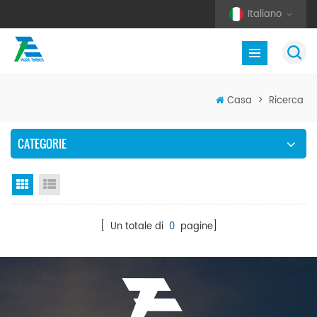
Italiano
Casa
>
Ricerca
CATEGORIE
Vista a griglia
Visualizzazione elenco
[ Un totale di
0
pagine]