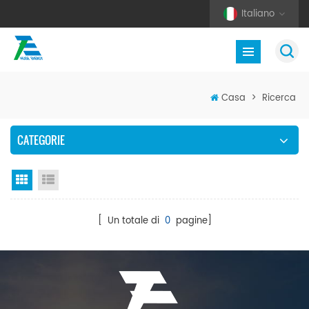
Italiano
Casa
>
Ricerca
CATEGORIE
Vista a griglia
Visualizzazione elenco
[ Un totale di
0
pagine]